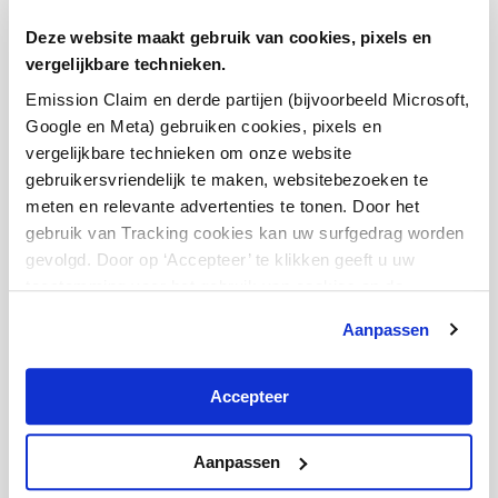
Dieselemissie Zaken.
Deze website maakt gebruik van cookies, pixels en
Sinds 1992 werkt dit gerenommeerde Nederlandse
vergelijkbare technieken.
advocatenkantoor samen met marktleiders om
Emission Claim en derde partijen (bijvoorbeeld Microsoft,
pragmatische oplossingen te bieden voor de juridische
Google en Meta) gebruiken cookies, pixels en
problemen van hun cliënten.
vergelijkbare technieken om onze website
Voor meer informatie
www.kvdl.com
gebruikersvriendelijk te maken, websitebezoeken te
meten en relevante advertenties te tonen. Door het
gebruik van Tracking cookies kan uw surfgedrag worden
gevolgd. Door op ‘Accepteer’ te klikken geeft u uw
toestemming voor het gebruik van cookies en de
daarmee verband houdende verwerkingen van uw
Aanpassen
persoonsgegevens. Zie hier ons
Cookie & Privacy
Statement
.
Samen staan we sterk
Accepteer
Bij Stichting Green Claim geloven we dat we samen
Aanpassen
sterker staan in de strijd tegen nalatige en machtige
bedrijven. Ons doel is om op te komen voor de