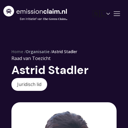
🇳🇱
rcedes
ugeot
el
troen
nault
Home /
Organisatie /
Astrid Stadler
Raad van Toezicht
Astrid Stadler
Juridisch lid